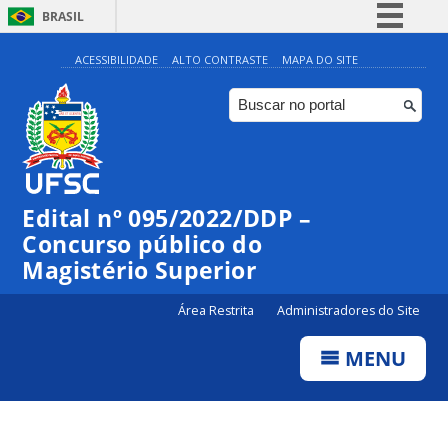
BRASIL
Simplifique!
ACESSIBILIDADE
ALTO CONTRASTE
MAPA DO SITE
Comunica BR
Participe
Acesso à informação
Legislação
Edital nº 095/2022/DDP –
Canais
Concurso público do
Magistério Superior
Área Restrita
Administradores do Site
MENU