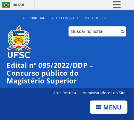
BRASIL
Simplifique!
ACESSIBILIDADE
ALTO CONTRASTE
MAPA DO SITE
Comunica BR
Participe
Acesso à informação
Legislação
Edital nº 095/2022/DDP –
Canais
Concurso público do
Magistério Superior
Área Restrita
Administradores do Site
MENU