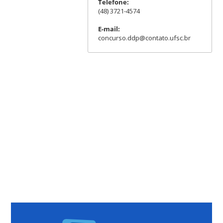
Telefone:
(48) 3721-4574
E-mail:
concurso.ddp@contato.ufsc.br