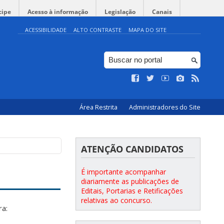
cipe
Acesso à informação
Legislação
Canais
ACESSIBILIDADE
ALTO CONTRASTE
MAPA DO SITE
Área Restrita
Administradores do Site
ATENÇÃO CANDIDATOS
É importante acompanhar
diariamente as publicações de
Editais, Portarias e Retificações
relativas ao concurso.
ra: