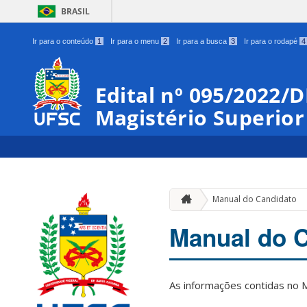
BRASIL
Ir para o conteúdo
1
Ir para o menu
2
Ir para a busca
3
Ir para o rodapé
4
Edital nº 095/2022/
Magistério Superior
Manual do Candidato
Manual do 
As informações contidas no M