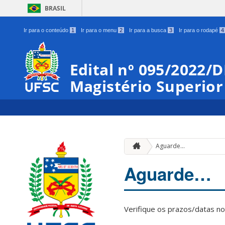
BRASIL
Ir para o conteúdo
1
Ir para o menu
2
Ir para a busca
3
Ir para o rodapé
4
Edital nº 095/2022/
Magistério Superior
Aguarde…
Aguarde…
Verifique os prazos/datas no