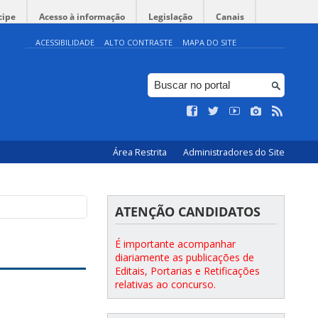
cipe
Acesso à informação
Legislação
Canais
ACESSIBILIDADE
ALTO CONTRASTE
MAPA DO SITE
Área Restrita
Administradores do Site
ATENÇÃO CANDIDATOS
É importante acompanhar
diariamente as publicações de
Editais, Portarias e Retificações
relativas ao concurso.