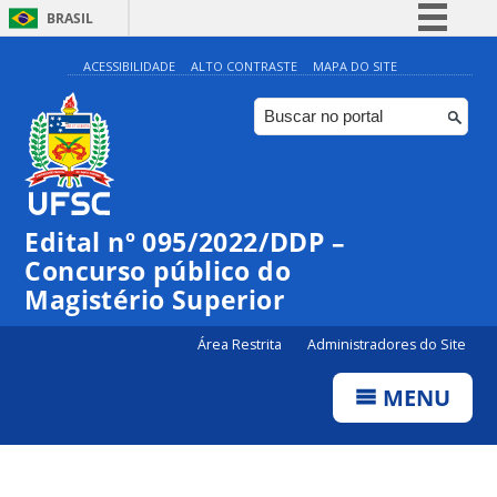
BRASIL
Simplifique!
ACESSIBILIDADE
ALTO CONTRASTE
MAPA DO SITE
Comunica BR
Participe
Acesso à informação
Legislação
Edital nº 095/2022/DDP –
Canais
Concurso público do
Magistério Superior
Área Restrita
Administradores do Site
MENU