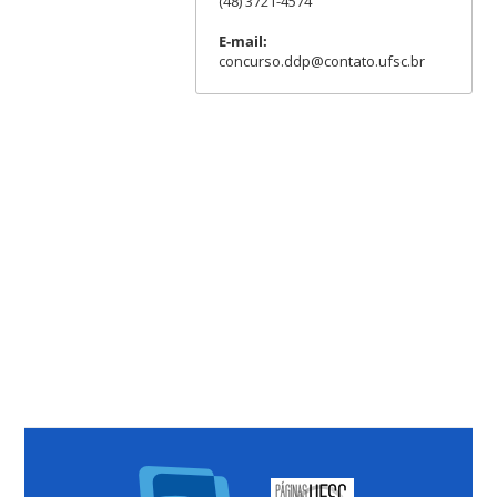
(48) 3721-4574
E-mail:
concurso.ddp@contato.ufsc.br