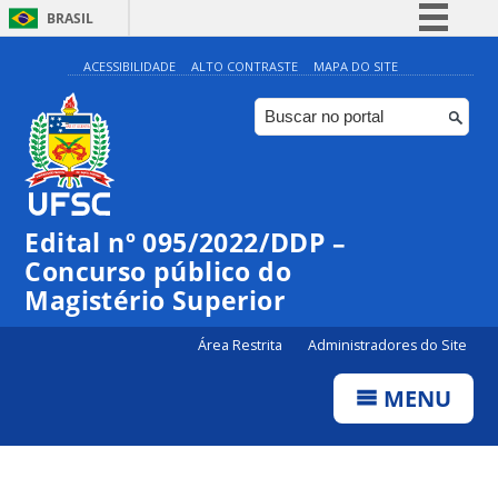
BRASIL
Simplifique!
ACESSIBILIDADE
ALTO CONTRASTE
MAPA DO SITE
Comunica BR
Participe
Acesso à informação
Legislação
Edital nº 095/2022/DDP –
Canais
Concurso público do
Magistério Superior
Área Restrita
Administradores do Site
MENU