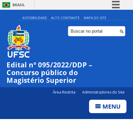
BRASIL
Simplifique!
ACESSIBILIDADE
ALTO CONTRASTE
MAPA DO SITE
Comunica BR
Participe
Acesso à informação
Legislação
Edital nº 095/2022/DDP –
Canais
Concurso público do
Magistério Superior
Área Restrita
Administradores do Site
MENU