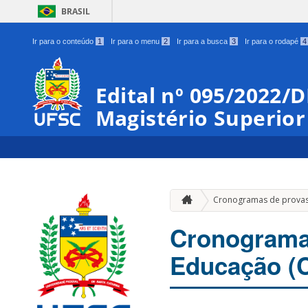
BRASIL
Ir para o conteúdo
1
Ir para o menu
2
Ir para a busca
3
Ir para o rodapé
4
Edital nº 095/2022/
Magistério Superior
Cronogramas de prova
Cronogramas
Educação (