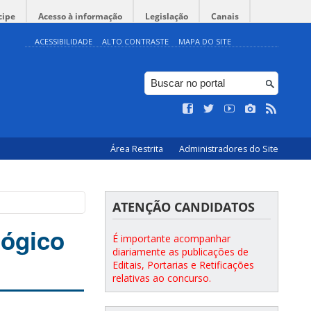
cipe
Acesso à informação
Legislação
Canais
ACESSIBILIDADE
ALTO CONTRASTE
MAPA DO SITE
Área Restrita
Administradores do Site
ATENÇÃO CANDIDATOS
lógico
É importante acompanhar
diariamente as publicações de
Editais, Portarias e Retificações
relativas ao concurso.