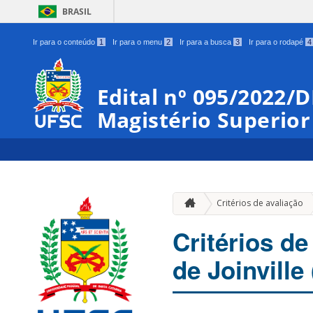
BRASIL
Ir para o conteúdo
1
Ir para o menu
2
Ir para a busca
3
Ir para o rodapé
4
Edital nº 095/2022/
Magistério Superior
Critérios de avaliação
Critérios d
de Joinville