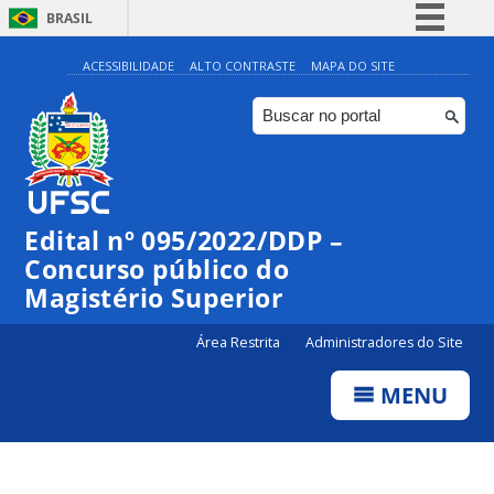
BRASIL
Simplifique!
ACESSIBILIDADE
ALTO CONTRASTE
MAPA DO SITE
Comunica BR
Participe
Acesso à informação
Legislação
Edital nº 095/2022/DDP –
Canais
Concurso público do
Magistério Superior
Área Restrita
Administradores do Site
MENU