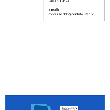
(48) 3721-4574
E-mail:
concurso.ddp@contato.ufsc.br