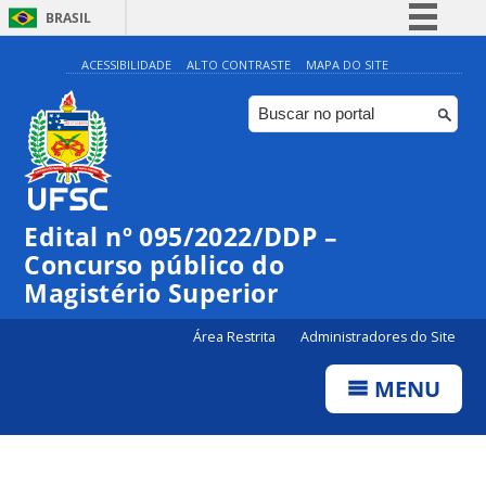
BRASIL
Simplifique!
ACESSIBILIDADE
ALTO CONTRASTE
MAPA DO SITE
Comunica BR
Participe
Acesso à informação
Legislação
Edital nº 095/2022/DDP –
Canais
Concurso público do
Magistério Superior
Área Restrita
Administradores do Site
MENU