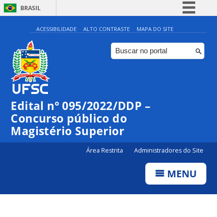
BRASIL
Simplifique!
ACESSIBILIDADE
ALTO CONTRASTE
MAPA DO SITE
Comunica BR
Participe
Acesso à informação
Legislação
Edital nº 095/2022/DDP –
Canais
Concurso público do
Magistério Superior
Área Restrita
Administradores do Site
MENU