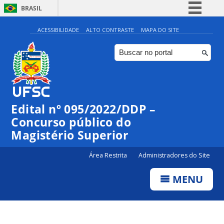
BRASIL
Simplifique!
ACESSIBILIDADE
ALTO CONTRASTE
MAPA DO SITE
Comunica BR
Participe
Acesso à informação
Legislação
Edital nº 095/2022/DDP –
Canais
Concurso público do
Magistério Superior
Área Restrita
Administradores do Site
MENU