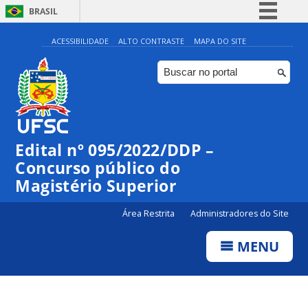
BRASIL
Simplifique!
ACESSIBILIDADE
ALTO CONTRASTE
MAPA DO SITE
Comunica BR
Participe
Acesso à informação
Legislação
Edital nº 095/2022/DDP –
Canais
Concurso público do
Magistério Superior
Área Restrita
Administradores do Site
MENU